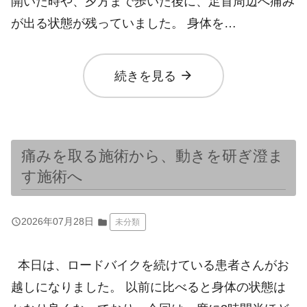
開いた時や、夕方まで歩いた後に、足首周辺へ痛み
が出る状態が残っていました。 身体を…
arrow_forward
続きを見る
痛みを取る施術から、動きを研ぎ澄ま
す施術へ
query_builder
2026年07月28日
folder
未分類
本日は、ロードバイクを続けている患者さんがお
越しになりました。 以前に比べると身体の状態は