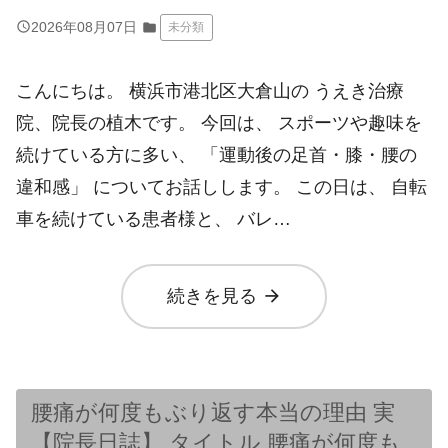
query_builder
2026年08月07日
folder
未分類
こんにちは。 横浜市港北区大倉山の うえき治療
院、院長の植木です。 今回は、 スポーツや趣味を
続けている方に多い、 「運動後の足首・膝・腰の
違和感」 についてお話しします。 この日は、 自転
車を続けている患者様と、 バレ…
arrow_forward
続きを見る
腰痛が何度もぶり返す本当の理由 実
【院長日誌】 タイトル 腰痛が何度も