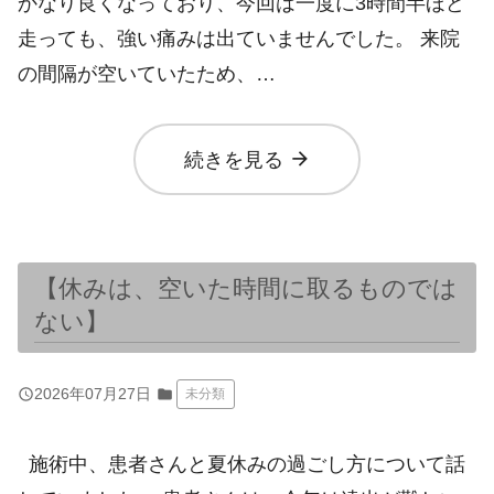
かなり良くなっており、今回は一度に3時間半ほど
走っても、強い痛みは出ていませんでした。 来院
の間隔が空いていたため、…
arrow_forward
続きを見る
【休みは、空いた時間に取るものでは
ない】
query_builder
2026年07月27日
folder
未分類
施術中、患者さんと夏休みの過ごし方について話