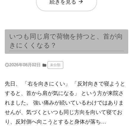
arrow_forward
続きを見る
いつも同じ肩で荷物を持つと、首が向
きにくくなる？
query_builder
2026年08月02日
folder
未分類
先日、 「右を向きにくい」 「反対向きで寝ようと
すると、首から肩が気になる」 という方が来院さ
れました。 強い痛みが続いているわけではありま
せんが、気づくといつも同じ方向を向いて寝てお
り、反対側へ向こうとすると身体が落ち…