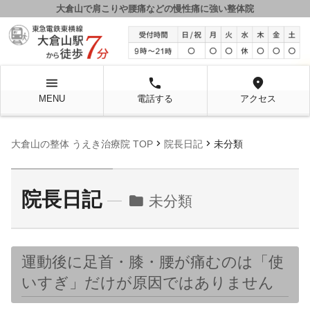
大倉山で肩こりや腰痛などの慢性痛に強い整体院
menu
local_phone
location_on
MENU
電話する
アクセス
chevron_right
chevron_right
大倉山の整体 うえき治療院 TOP
院長日記
未分類
院長日記
folder
未分類
運動後に足首・膝・腰が痛むのは「使
いすぎ」だけが原因ではありません