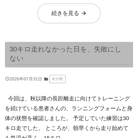
arrow_forward
続きを見る
30キロ走れなかった日を、失敗にし
ない
query_builder
2026年07月31日
folder
未分類
今回は、秋以降の長距離走に向けてトレーニング
を続けている患者さんの、ランニングフォームと身
体の状態を確認しました。 予定していた練習は30
キロ走でした。 ところが、朝早くから走り始めて
も気温が高く、15キロ…