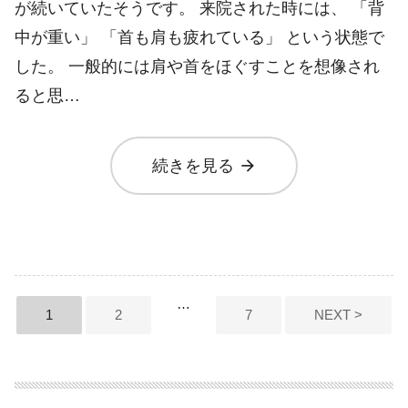
が続いていたそうです。 来院された時には、 「背
中が重い」 「首も肩も疲れている」 という状態で
した。 一般的には肩や首をほぐすことを想像され
ると思…
arrow_forward
続きを見る
投
…
1
2
7
NEXT >
稿
の
ペ