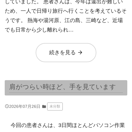
していました。 患者さんは、今年は遠出が難しい
ため、一人で日帰り旅行へ行くことを考えているそ
うです。 熱海や湯河原、江の島、三崎など、近場
でも日常から少し離れられ…
arrow_forward
続きを見る
肩がつらい時ほど、手を見ています
query_builder
2026年07月26日
folder
未分類
今回の患者さんは、3日間ほとんどパソコン作業