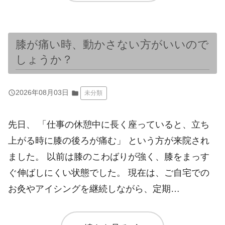
膝が痛い時、動かさない方がいいので
しょうか？
query_builder
2026年08月03日
folder
未分類
先日、 「仕事の休憩中に長く座っていると、立ち
上がる時に膝の後ろが痛む」 という方が来院され
ました。 以前は膝のこわばりが強く、膝をまっす
ぐ伸ばしにくい状態でした。 現在は、ご自宅での
お灸やアイシングを継続しながら、定期…