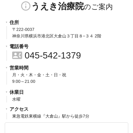
info_outline
うえき治療院
ー
ジ
住所
送
〒222-0037
神奈川県横浜市港北区大倉山３丁目８−３４ 2階
り
電話番号
contact_phone
045-542-1379
営業時間
月・火・木・金・土・日・祝
9:00～21:00
休業日
水曜
アクセス
東急電鉄東横線『大倉山』駅から徒歩7分