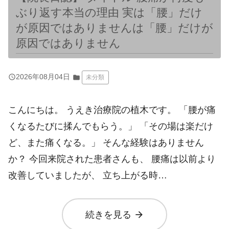
ぶり返す本当の理由 実は「腰」だけ
が原因ではありませんは「腰」だけが
原因ではありません
query_builder
2026年08月04日
folder
未分類
こんにちは。 うえき治療院の植木です。 「腰が痛
くなるたびに揉んでもらう。」 「その場は楽だけ
ど、また痛くなる。」 そんな経験はありません
か？ 今回来院された患者さんも、 腰痛は以前より
改善していましたが、 立ち上がる時…
arrow_forward
続きを見る