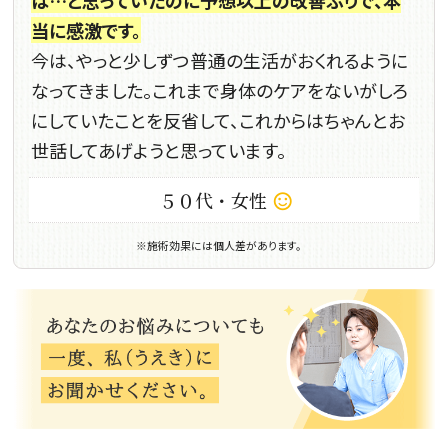
当に感激です。
今は、やっと少しずつ普通の生活がおくれるように
なってきました。これまで身体のケアをないがしろ
にしていたことを反省して、これからはちゃんとお
世話してあげようと思っています。
５０代・女性
sentiment_satisfied_alt
※施術効果には個人差があります。