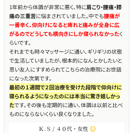
1年前から体調が非常に悪く、特に
肩こり・腰痛・膝
痛の三重苦
に悩まされていました。中でも
腰痛が
一番辛く、仰向けになると痺れと痛みが全身に広
がるのでどうしても横向きにしか寝られなかった
く
らいです。
それまでも時々マッサージに通い、ギリギリの状態
で生活していましたが、根本的になんとかしたいと
思い友人にすすめられてこちらの治療院にお世話
になった次第です。
最初の１週間で２回治療を受けた段階で仰向けに
寝られるようになったのには本当に驚き嬉しかっ
た
です。その後も定期的に通い、体調は以前と比べ
ものにならないくらい良くなりました。
Ｋ.Ｓ / ４０代・女性
sentiment_satisfied_alt