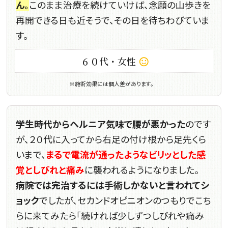
ん。
このまま治療を続けていけば、念願の山歩きを
再開できる日も近そうで、その日を待ちわびていま
す。
６０代・女性
sentiment_satisfied_alt
※施術効果には個人差があります。
学生時代からヘルニア気味で腰が悪かった
のです
が、２０代に入ってから右足の付け根から足先くら
いまで、
まるで電流が通ったようなビリッとした感
覚としびれと痛み
に襲われるようになりました。
病院では完治するには手術しかないと言われてシ
ョック
でしたが、セカンドオピニオンのつもりでこち
らに来てみたら「続ければ少しずつしびれや痛み