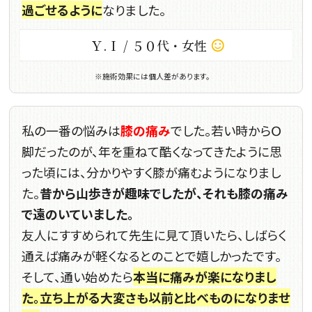
過ごせるように
なりました。
Ｙ.Ｉ / ５０代・女性
sentiment_satisfied_alt
※施術効果には個人差があります。
私の一番の悩みは
膝の痛み
でした。若い時からＯ
脚だったのが、年を重ねて酷くなってきたように思
った頃には、分かりやすく膝が痛むようになりまし
た。
昔から山歩きが趣味でしたが、それも膝の痛み
で遠のいていました。
友人にすすめられて先生に見て頂いたら、しばらく
通えば痛みが軽くなるとのことで嬉しかったです。
そして、通い始めたら
本当に痛みが楽になりまし
た。立ち上がる大変さも以前と比べものになりませ