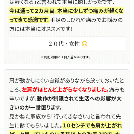
は軽くなる」と言われて本当に嬉しかったです。
今は通って２カ月目。本当に少しずつ痛みが軽くな
ってきて感激です。
手足のしびれや痛みでお悩みの
方には本当にオススメです！
２０代・女性
sentiment_satisfied_alt
※施術効果には個人差があります。
肩が動かしにくい自覚がありながら放っておいたと
ころ、
左肩がほとんど上がらなくなりました。
痛みも
辛いですが、
動作が制限されて生活への影響が大
きいのが一番困ります。
見かねた家族から「行ってきなさい」と言われて先
生に診てもらいました。
１０センチでも肩が上がれ
ば…と思っていたのに予想以上の改善ぶりで、本