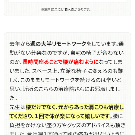
※施術効果には個人差があります。
去年から
週の大半リモートワーク
をしています。通
勤がない分楽なのですが、自宅の椅子が合わない
のか、
長時間座ることで腰が痛むように
なってしま
いました。スペース上、立派な椅子に変えるのも難
しく、このままリモートワークを続けるのは辛いと
思い、近所のこちらの治療院さんにお邪魔しまし
た。
先生は
腰だけでなく、元からあった肩こりも治療し
てくださり、１回で体が楽になって嬉しいです
。腰に
負担をかけない座り方やグッズのアドバイスも頂き
ました。今は週１回通って腰の痛みが出ないように