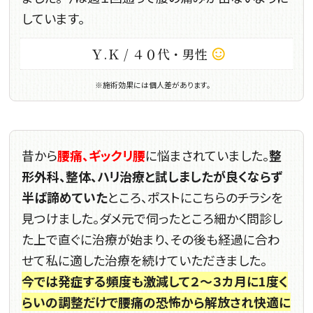
しています。
Ｙ.Ｋ / ４０代・男性
sentiment_satisfied_alt
※施術効果には個人差があります。
昔から
腰痛、ギックリ腰
に悩まされていました。
整
形外科、整体、ハリ治療と試しましたが良くならず
半ば諦めていた
ところ、ポストにこちらのチラシを
見つけました。ダメ元で伺ったところ細かく問診し
た上で直ぐに治療が始まり、その後も経過に合わ
せて私に適した治療を続けていただきました。
今では発症する頻度も激減して２～３カ月に1度く
らいの調整だけで腰痛の恐怖から解放され快適に