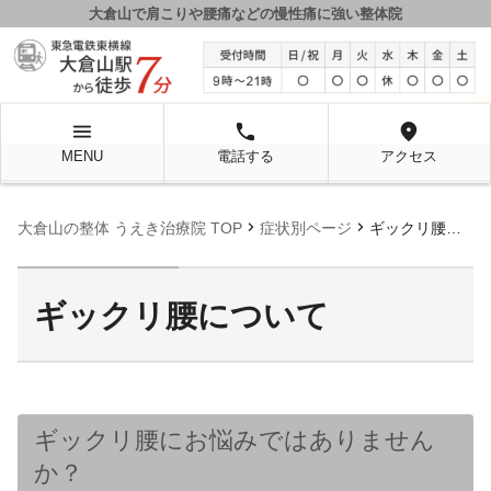
大倉山で肩こりや腰痛などの慢性痛に強い整体院
menu
local_phone
location_on
MENU
電話する
アクセス
chevron_right
chevron_right
大倉山の整体 うえき治療院 TOP
症状別ページ
ギックリ腰について
ギックリ腰について
ギックリ腰にお悩みではありません
か？