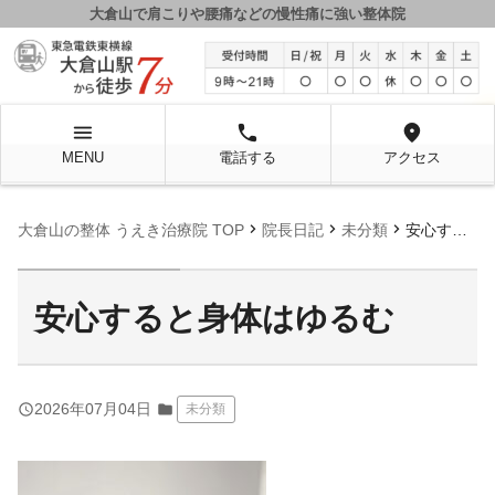
大倉山で肩こりや腰痛などの慢性痛に強い整体院
menu
local_phone
location_on
MENU
電話する
アクセス
chevron_right
chevron_right
chevron_right
大倉山の整体 うえき治療院 TOP
院長日記
未分類
安心すると身体はゆるむ
安心すると身体はゆるむ
query_builder
2026年07月04日
folder
未分類