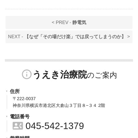
< PREV -
静電気
NEXT -
【なぜ「その場だけ楽」では戻ってしまうのか】
>
info_outline
うえき治療院
住所
〒222-0037
神奈川県横浜市港北区大倉山３丁目８−３４ 2階
電話番号
contact_phone
045-542-1379