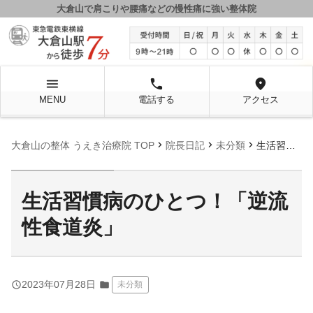
大倉山で肩こりや腰痛などの慢性痛に強い整体院
menu
local_phone
location_on
MENU
電話する
アクセス
chevron_right
chevron_right
chevron_right
大倉山の整体 うえき治療院 TOP
院長日記
未分類
生活習慣病のひとつ！「逆流性食道炎」
生活習慣病のひとつ！「逆流
性食道炎」
query_builder
2023年07月28日
folder
未分類